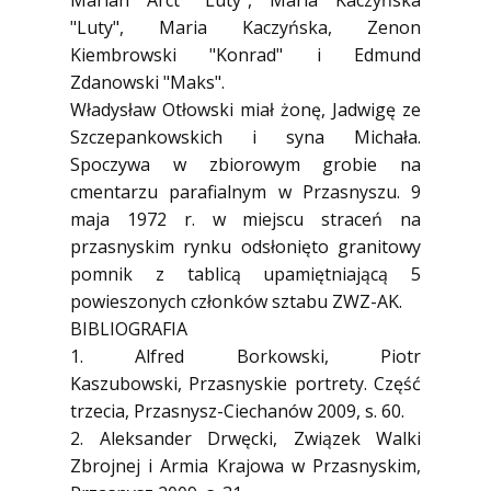
Marian Arct "Luty", Maria Kaczyńska
"Luty", Maria Kaczyńska, Zenon
Kiembrowski "Konrad" i Edmund
Zdanowski "Maks".
Władysław Otłowski miał żonę, Jadwigę ze
Szczepankowskich i syna Michała.
Spoczywa w zbiorowym grobie na
cmentarzu parafialnym w Przasnyszu. 9
maja 1972 r. w miejscu straceń na
przasnyskim rynku odsłonięto granitowy
pomnik z tablicą upamiętniającą 5
powieszonych członków sztabu ZWZ-AK.
BIBLIOGRAFIA
1. Alfred Borkowski, Piotr
Kaszubowski, Przasnyskie portrety. Część
trzecia, Przasnysz-Ciechanów 2009, s. 60.
2. Aleksander Drwęcki, Związek Walki
Zbrojnej i Armia Krajowa w Przasnyskim,