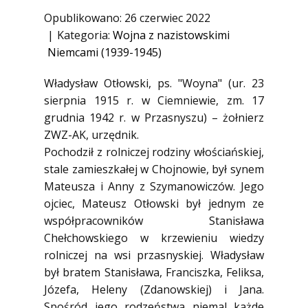
1945)
Opublikowano: 26 czerwiec 2022
Ofiary zbrodni katyńskiej
Kategoria:
Wojna z nazistowskimi
Niemcami (1939-1945)
Antykomunistyczne podziemie
zbrojne
Władysław Otłowski, ps. "Woyna" (ur. 23
Opozycja demokratyczna w PRL
sierpnia 1915 r. w Ciemniewie, zm. 17
Artyści
grudnia 1942 r. w Przasnyszu) – żołnierz
ZWZ-AK, urzędnik.
Badacze
Pochodził z rolniczej rodziny włościańskiej,
Społecznicy
stale zamieszkałej w Chojnowie, był synem
Mateusza i Anny z Szymanowiczów. Jego
ojciec, Mateusz Otłowski był jednym ze
współpracowników Stanisława
Chełchowskiego w krzewieniu wiedzy
rolniczej na wsi przasnyskiej. Władysław
był bratem Stanisława, Franciszka, Feliksa,
Józefa, Heleny (Zdanowskiej) i Jana.
Spośród jego rodzeństwa niemal każde