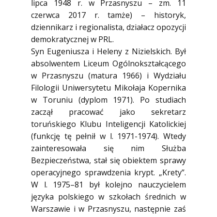
lipca 1948 r. w Przasnyszu – zm. 11
czerwca 2017 r. tamże) – historyk,
dziennikarz i regionalista, działacz opozycji
demokratycznej w PRL.
Syn Eugeniusza i Heleny z Nizielskich. Był
absolwentem Liceum Ogólnokształcącego
w Przasnyszu (matura 1966) i Wydziału
Filologii Uniwersytetu Mikołaja Kopernika
w Toruniu (dyplom 1971). Po studiach
zaczął pracować jako sekretarz
toruńskiego Klubu Inteligencji Katolickiej
(funkcję tę pełnił w l. 1971-1974). Wtedy
zainteresowała się nim Służba
Bezpieczeństwa, stał się obiektem sprawy
operacyjnego sprawdzenia krypt. „Krety”.
W l. 1975–81 był kolejno nauczycielem
języka polskiego w szkołach średnich w
Warszawie i w Przasnyszu, następnie zaś