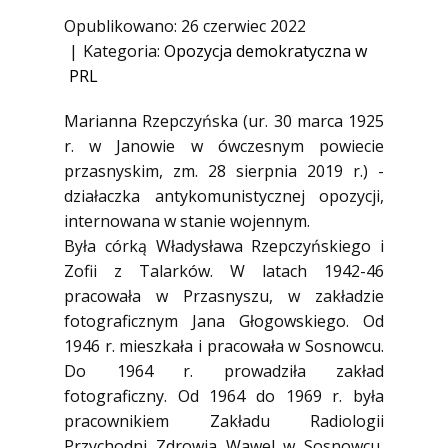
1945)
Opublikowano: 26 czerwiec 2022
Ofiary zbrodni katyńskiej
Kategoria:
Opozycja demokratyczna w
PRL
Antykomunistyczne podziemie
zbrojne
Marianna Rzepczyńska (ur. 30 marca 1925
Opozycja demokratyczna w PRL
r. w Janowie w ówczesnym powiecie
Artyści
przasnyskim, zm. 28 sierpnia 2019 r.) -
działaczka antykomunistycznej opozycji,
Badacze
internowana w stanie wojennym.
Społecznicy
Była córką Władysława Rzepczyńskiego i
Zofii z Talarków. W latach 1942-46
pracowała w Przasnyszu, w zakładzie
fotograficznym Jana Głogowskiego. Od
1946 r. mieszkała i pracowała w Sosnowcu.
Do 1964 r. prowadziła zakład
fotograficzny. Od 1964 do 1969 r. była
pracownikiem Zakładu Radiologii
Przychodni Zdrowia Wawel w Sosnowcu,