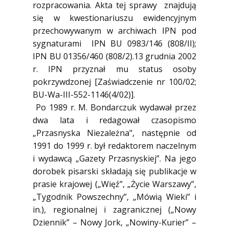
rozpracowania. Akta tej sprawy znajdują
się w kwestionariuszu ewidencyjnym
przechowywanym w archiwach IPN pod
sygnaturami IPN BU 0983/146 (808/II);
IPN BU 01356/460 (808/2).13 grudnia 2002
r. IPN przyznał mu status osoby
pokrzywdzonej [Zaświadczenie nr 100/02;
BU-Wa-III-552-1146(4/02)].
Po 1989 r. M. Bondarczuk wydawał przez
dwa lata i redagował czasopismo
„Przasnyska Niezależna", następnie od
1991 do 1999 r. był redaktorem naczelnym
i wydawcą „Gazety Przasnyskiej”. Na jego
dorobek pisarski składają się publikacje w
prasie krajowej („Więź”, „Życie Warszawy”,
„Tygodnik Powszechny”, „Mówią Wieki” i
in.), regionalnej i zagranicznej („Nowy
Dziennik” – Nowy Jork, „Nowiny-Kurier” –