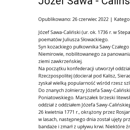
Józef Sawa - Caliń
Ofiary zbrodni katyńskiej
Antykomunistyczne podziemie zbrojne
Opublikowano: 26 czerwiec 2022
Katego
Opozycja demokratyczna w PRL
Józef Sawa-Caliński (ur. ok. 1736 r. w Ste
Artyści
poematów Juliusza Słowackiego.
Badacze
Syn kozackiego pułkownika Sawy Czałego
Społecznicy
Niemirowie, nobilitowanego za panowania
ziemi zawkrzeńskiej.
Na początku konfederacji utworzył oddzia
Rzeczpospolitej (docierał pod Kalisz, Sie
zyskał wielką popularność wśród rzesz sz
Do znanych żołnierzy Józefa Sawy-Caliński
Poniatowskiego. Marszałek brzeski litewsk
oddział z oddziałem Józefa Sawy-Calińskie
26 kwietnia 1771 r., okrążony przez Rosja
w lasach, następnego dnia został ujęty pr
bandaże i zmarł z upływu krwi. Niektóre 