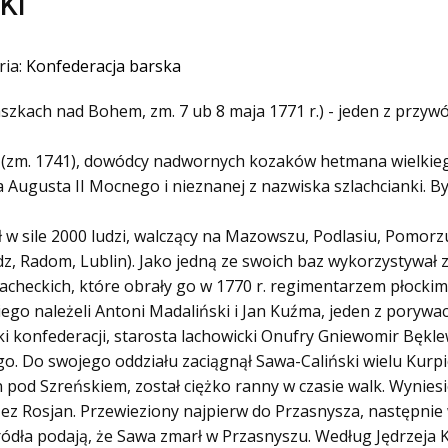
ski
ria:
Konfederacja barska
paszkach nad Bohem, zm. 7 ub 8 maja 1771 r.) - jeden z przy
 (zm. 1741), dowódcy nadwornych kozaków hetmana wielkie
 Augusta II Mocnego i nieznanej z nazwiska szlachcianki.
ł w sile 2000 ludzi, walczący na Mazowszu, Podlasiu, Pomor
radz, Radom, Lublin). Jako jedną ze swoich baz wykorzystyw
lacheckich, które obrały go w 1770 r. regimentarzem płock
ego należeli Antoni Madaliński i Jan Kuźma, jeden z porywa
i konfederacji, starosta lachowicki Onufry Gniewomir Bękle
go. Do swojego oddziału zaciągnął Sawa-Caliński wielu Kurp
n pod Szreńskiem, został ciężko ranny w czasie walk. Wyniesi
zez Rosjan. Przewieziony najpierw do Przasnysza, następnie
źródła podają, że Sawa zmarł w Przasnyszu. Według Jędrzeja