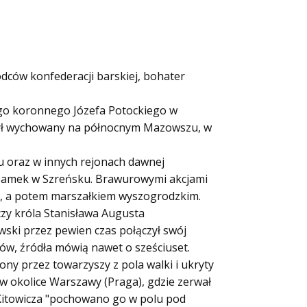
wódców konfederacji barskiej, bohater
go koronnego Józefa Potockiego w
 Był wychowany na północnym Mazowszu, w
zu oraz w innych rejonach dawnej
ał zamek w Szreńsku. Brawurowymi akcjami
im, a potem marszałkiem wyszogrodzkim.
czy króla Stanisława Augusta
wski przez pewien czas połączył swój
iów, źródła mówią nawet o sześciuset.
ony przez towarzyszy z pola walki i ukryty
 w okolice Warszawy (Praga), gdzie zerwał
 Kitowicza "pochowano go w polu pod