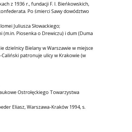
h z 1936 r., fundacji F. I. Bieńkowskich,
konfederata. Po śmierci Sawy dowództwo
lomei Juliusza Słowackiego;
i (m.in. Piosenka o Drewiczu) i dum (Duma
e dzielnicy Bielany w Warszawie w miejsce
-Caliński patronuje ulicy w Krakowie (w
.
y Naukowe Ostrołęckiego Towarzystwa
hroeder Eliasz, Warszawa-Kraków 1994, s.