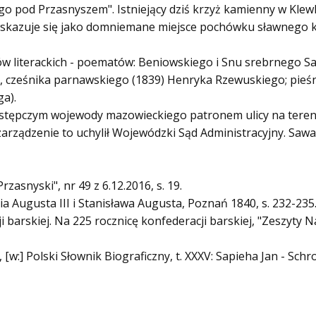
 pod Przasnyszem". Istniejący dziś krzyż kamienny w Klewkac
, wskazuje się jako domniemane miejsce pochówku sławnego 
w literackich - poematów: Beniowskiego i Snu srebrnego Sa
y, cześnika parnawskiego (1839) Henryka Rzewuskiego; pieśn
a).
zastępczym wojewody mazowieckiego patronem ulicy na tereni
zarządzenie to uchylił Wojewódzki Sąd Administracyjny. Sawa
zasnyski", nr 49 z 6.12.2016, s. 19.
ia Augusta III i Stanisława Augusta, Poznań 1840, s. 232-235
ji barskiej. Na 225 rocznicę konfederacji barskiej, "Zeszyt
, [w:] Polski Słownik Biograficzny, t. XXXV: Sapieha Jan - Sc