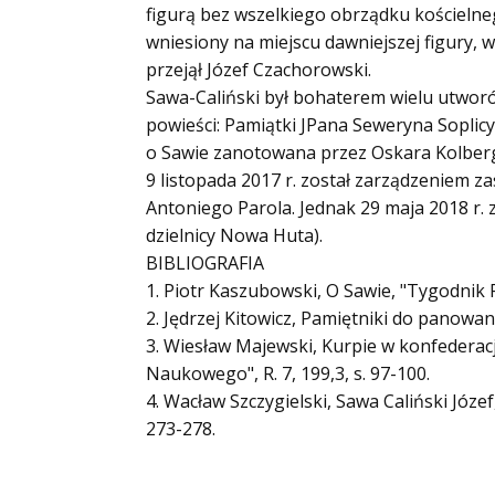
figurą bez wszelkiego obrządku kościelnego
wniesiony na miejscu dawniejszej figury
przejął Józef Czachorowski.
Sawa-Caliński był bohaterem wielu utworó
powieści: Pamiątki JPana Seweryna Soplic
o Sawie zanotowana przez Oskara Kolberg
9 listopada 2017 r. został zarządzeniem 
Antoniego Parola. Jednak 29 maja 2018 r. 
dzielnicy Nowa Huta).
BIBLIOGRAFIA
1. Piotr Kaszubowski, O Sawie, "Tygodnik Pr
2. Jędrzej Kitowicz, Pamiętniki do panowan
3. Wiesław Majewski, Kurpie w konfederac
Naukowego", R. 7, 199,3, s. 97-100.
4. Wacław Szczygielski, Sawa Caliński Józef
273-278.