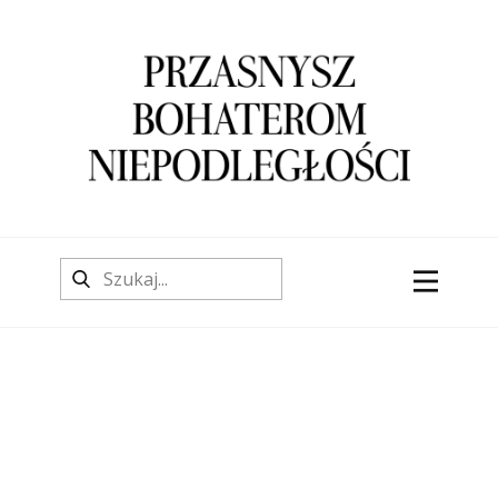
O stronie
Aktualności
O autorze
Konfederacja barska
Powstanie kościuszkowskie
Wojny napoleońskie
Powstanie listopadowe
Wiosna Ludów
Powstanie styczniowe
Walki o niepodległość i granice 1914 -
1921 r.
Wojna z nazistowskimi Niemcami (1939-