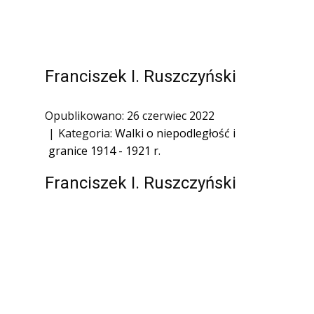
1945)
Ofiary zbrodni katyńskiej
Antykomunistyczne podziemie
zbrojne
Franciszek I. Ruszczyński
Opozycja demokratyczna w PRL
Opublikowano: 26 czerwiec 2022
Artyści
Kategoria:
Walki o niepodległość i
Badacze
granice 1914 - 1921 r.
Społecznicy
Franciszek I. Ruszczyński