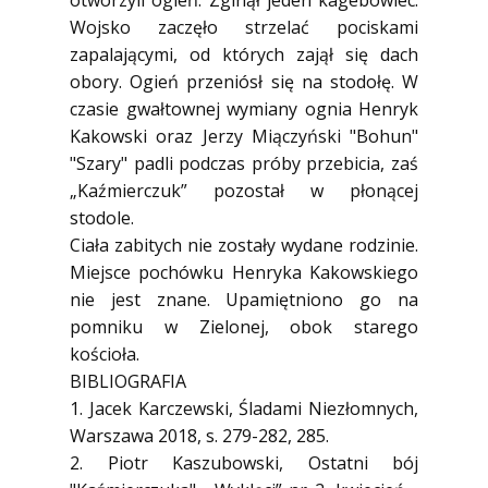
otworzyli ogień. Zginął jeden kagebowiec.
Wojsko zaczęło strzelać pociskami
zapalającymi, od których zajął się dach
obory. Ogień przeniósł się na stodołę. W
czasie gwałtownej wymiany ognia Henryk
Kakowski oraz Jerzy Miączyński "Bohun"
"Szary" padli podczas próby przebicia, zaś
„Kaźmierczuk” pozostał w płonącej
stodole.
Ciała zabitych nie zostały wydane rodzinie.
Miejsce pochówku Henryka Kakowskiego
nie jest znane. Upamiętniono go na
pomniku w Zielonej, obok starego
kościoła.
BIBLIOGRAFIA
1. Jacek Karczewski, Śladami Niezłomnych,
Warszawa 2018, s. 279-282, 285.
2. Piotr Kaszubowski, Ostatni bój