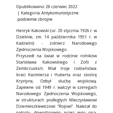
1945)
Opublikowano: 26 czerwiec 2022
Ofiary zbrodni katyńskiej
Kategoria:
Antykomunistyczne
podziemie zbrojne
Antykomunistyczne podziemie
zbrojne
Henryk Kakowski (ur. 20 stycznia 1926 r. w
Opozycja demokratyczna w PRL
Dzielinie, zm. 14 października 1951 r. w
Artyści
Kadzielni) - żołnierz Narodowego
Zjednoczenia Wojskowego.
Badacze
Przyszedł na świat w rodzinie rolników
Społecznicy
Stanisława Kakowskiego i Zofii z
Zembrzuskich. Miał troje rodzeństwa:
braci Kazimierza i Huberta oraz siostrę
Krystynę. Odbył służbę wojskową.
Zapewne od 1949 r. walczył w szeregach
Narodowego Zjednoczenia Wojskowego,
w strukturach podległych Mieczysławowi
Dziemieszkiewiczowi "Rojowi". Należał do
patrolu, dowodzonego przez jego ojca,