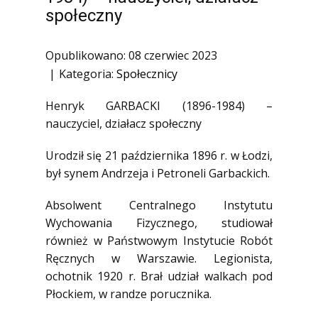
1945)
społeczny
Ofiary zbrodni katyńskiej
Opublikowano: 08 czerwiec 2023
Antykomunistyczne podziemie
zbrojne
Kategoria:
Społecznicy
Opozycja demokratyczna w PRL
Henryk GARBACKI (1896-1984) –
Artyści
nauczyciel, działacz społeczny
Badacze
Urodził się 21 października 1896 r. w Łodzi,
Społecznicy
był synem Andrzeja i Petroneli Garbackich.
Absolwent Centralnego Instytutu
Wychowania Fizycznego, studiował
również w Państwowym Instytucie Robót
Ręcznych w Warszawie. Legionista,
ochotnik 1920 r. Brał udział walkach pod
Płockiem, w randze porucznika.