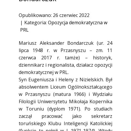
1945)
Ofiary zbrodni katyńskiej
Opublikowano: 26 czerwiec 2022
Kategoria:
Opozycja demokratyczna w
Antykomunistyczne podziemie
zbrojne
PRL
Opozycja demokratyczna w PRL
Mariusz Aleksander Bondarczuk (ur. 24
Artyści
lipca 1948 r. w Przasnyszu – zm. 11
czerwca 2017 r. tamże) – historyk,
Badacze
dziennikarz i regionalista, działacz opozycji
Społecznicy
demokratycznej w PRL.
Syn Eugeniusza i Heleny z Nizielskich. Był
absolwentem Liceum Ogólnokształcącego
w Przasnyszu (matura 1966) i Wydziału
Filologii Uniwersytetu Mikołaja Kopernika
w Toruniu (dyplom 1971). Po studiach
zaczął pracować jako sekretarz
toruńskiego Klubu Inteligencji Katolickiej
(funkcję tę pełnił w l. 1971-1974). Wtedy