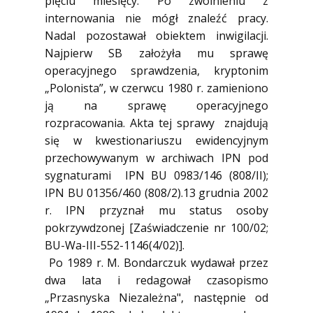
pięciu miesięcy. Po zwolnieniu z
internowania nie mógł znaleźć pracy.
Nadal pozostawał obiektem inwigilacji.
Najpierw SB założyła mu sprawę
operacyjnego sprawdzenia, kryptonim
„Polonista”, w czerwcu 1980 r. zamieniono
ją na sprawę operacyjnego
rozpracowania. Akta tej sprawy znajdują
się w kwestionariuszu ewidencyjnym
przechowywanym w archiwach IPN pod
sygnaturami IPN BU 0983/146 (808/II);
IPN BU 01356/460 (808/2).13 grudnia 2002
r. IPN przyznał mu status osoby
pokrzywdzonej [Zaświadczenie nr 100/02;
BU-Wa-III-552-1146(4/02)].
Po 1989 r. M. Bondarczuk wydawał przez
dwa lata i redagował czasopismo
„Przasnyska Niezależna", następnie od