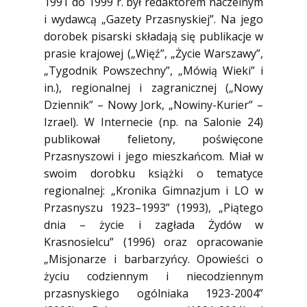
1991 do 1999 r. był redaktorem naczelnym
i wydawcą „Gazety Przasnyskiej”. Na jego
dorobek pisarski składają się publikacje w
prasie krajowej („Więź”, „Życie Warszawy”,
„Tygodnik Powszechny”, „Mówią Wieki” i
in.), regionalnej i zagranicznej („Nowy
Dziennik” – Nowy Jork, „Nowiny-Kurier” –
Izrael). W Internecie (np. na Salonie 24)
publikował felietony, poświęcone
Przasnyszowi i jego mieszkańcom. Miał w
swoim dorobku książki o tematyce
regionalnej: „Kronika Gimnazjum i LO w
Przasnyszu 1923–1993” (1993), „Piątego
dnia – życie i zagłada Żydów w
Krasnosielcu” (1996) oraz opracowanie
„Misjonarze i barbarzyńcy. Opowieści o
życiu codziennym i niecodziennym
przasnyskiego ogólniaka 1923-2004”