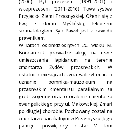
(2006). Był prezesem (1991-2001) i
wiceprezesem (2011-2016) Towarzystwa
Przyjaciół Ziemi Przasnyskiej. Ożenił się z
Ewą z domu Myślińską, lekarzem
stomatologiem. Syn Paweł jest z zawodu
prawnikiem.
W latach osiemdziesiątych 20. wieku M.
Bondarczuk prowadził akcję na rzecz
umieszczenia lapidarium na terenie
cmentarza Żydów przasnyskich. W
ostatnich miesiącach życia walczył m. in. o
uznanie pomnika-mauzoleum na
przasnyskim cmentarzu parafialnym za
grób wojenny oraz o ocalenie cmentarza
ewangelickiego przy ul. Makowskiej. Zmarł
po długiej chorobie. Pochowany został na
cmentarzu parafialnym w Przasnyszu. Jego
pamięci poświęcony został V tom