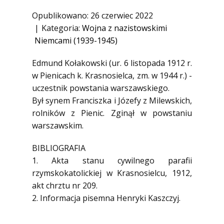
1945)
Opublikowano: 26 czerwiec 2022
Ofiary zbrodni katyńskiej
Kategoria:
Wojna z nazistowskimi
Antykomunistyczne podziemie
Niemcami (1939-1945)
zbrojne
Edmund Kołakowski (ur. 6 listopada 1912 r.
Opozycja demokratyczna w PRL
w Pienicach k. Krasnosielca, zm. w 1944 r.) -
Artyści
uczestnik powstania warszawskiego.
Badacze
Był synem Franciszka i Józefy z Milewskich,
rolników z Pienic. Zginął w powstaniu
Społecznicy
warszawskim.
BIBLIOGRAFIA
1. Akta stanu cywilnego parafii
rzymskokatolickiej w Krasnosielcu, 1912,
akt chrztu nr 209.
2. Informacja pisemna Henryki Kaszczyj.