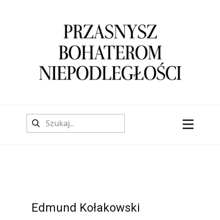
O stronie
Aktualności
O autorze
Konfederacja barska
Powstanie kościuszkowskie
Wojny napoleońskie
Powstanie listopadowe
Wiosna Ludów
Powstanie styczniowe
Walki o niepodległość i granice 1914 -
1921 r.
Edmund Kołakowski
Wojna z nazistowskimi Niemcami (1939-