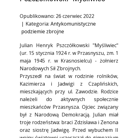
1945)
Ofiary zbrodni katyńskiej
Opublikowano: 26 czerwiec 2022
Kategoria:
Antykomunistyczne
Antykomunistyczne podziemie
zbrojne
podziemie zbrojne
Opozycja demokratyczna w PRL
Julian Henryk Pszczółkowski "Myśliwiec"
Artyści
(ur. 15 stycznia 1924 r. w Przasnyszu, zm. 1
maja 1945 r. w Krasnosielcu) - żołnierz
Badacze
Narodowych Sił Zbrojnych.
Społecznicy
Przyszedł na świat w rodzinie rolników,
Kazimierza i Jadwigi z Czaplińskich,
mieszkających przy ul. Zawodzie. Rodzice
należeli do aktywnych społecznie
mieszkańców Przasnysza. Ojciec związany
był z Narodową Demokracją. Julian miał
troje rodzeństwa: braci Zdzisława i Zenona
oraz siostrę Jadwigę. Przed wybuchem II
wojny światowej uczęszczał do gimnazjum