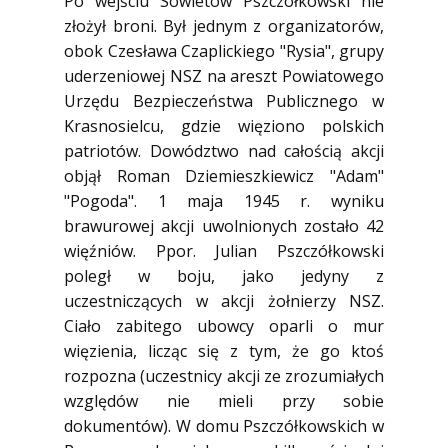
Po wejściu Sowietów Pszczółkowski nie
złożył broni. Był jednym z organizatorów,
obok Czesława Czaplickiego "Rysia", grupy
uderzeniowej NSZ na areszt Powiatowego
Urzędu Bezpieczeństwa Publicznego w
Krasnosielcu, gdzie więziono polskich
patriotów. Dowództwo nad całością akcji
objął Roman Dziemieszkiewicz "Adam"
"Pogoda". 1 maja 1945 r. wyniku
brawurowej akcji uwolnionych zostało 42
więźniów. Ppor. Julian Pszczółkowski
poległ w boju, jako jedyny z
uczestniczących w akcji żołnierzy NSZ.
Ciało zabitego ubowcy oparli o mur
więzienia, licząc się z tym, że go ktoś
rozpozna (uczestnicy akcji ze zrozumiałych
względów nie mieli przy sobie
dokumentów). W domu Pszczółkowskich w