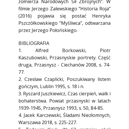
żołnierza Narodowych Sił Zbrojnych". W
filmie Jerzego Zalewskiego "Historia Roja"
(2016) pojawia się postać Henryka
Pszczółkowskiego "Myśliwca", odtwarzana
przez Jerzego Połońskiego.
BIBLIOGRAFIA
1. Alfred Borkowski, Piotr
Kaszubowski, Przasnyskie portrety. Część
druga, Przasnysz - Ciechanów 2008, s. 74-
77.
2. Czesław Czaplicki, Poszukiwany listem
gończym, Lublin 1995, s. 18 i n.
3. Ryszard Juszkiewicz, Czas cierpień, walk i
bohaterstwa. Powiat przasnyski w latach
1939-1945, Przasnysz 1993, s. 50, 84-85.
4. Jacek Karczewski, Śladami Niezłomnych,
Warszawa 2018, s. 225-227.