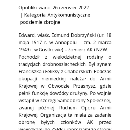
1945)
Opublikowano: 26 czerwiec 2022
Ofiary zbrodni katyńskiej
Kategoria:
Antykomunistyczne
podziemie zbrojne
Antykomunistyczne podziemie
zbrojne
Edward, właśc. Edmund Dobrzyński (ur. 18
Opozycja demokratyczna w PRL
maja 1917 r. w Annopolu – zm. 2 marca
Artyści
1949 r. w Gostkowie) – żołnierz AK i NZW.
Pochodził z wielodzietnej rodziny o
Badacze
tradycjach drobnoszlacheckich. Był synem
Społecznicy
Franciszka i Feliksy z Chaborskich. Podczas
okupacji niemieckiej należał do Armii
Krajowej w Obwodzie Przasnysz, gdzie
pełnił funkcję dowódcy drużyny. Po wojnie
wstąpił w szeregi Samoobrony Społecznej,
zwanej później Ruchem Oporu Armii
Krajowej. Organizacja ta miała za zadanie
obronę byłych członków AK przed
wywózkami do ZSRR i represjami ze strony