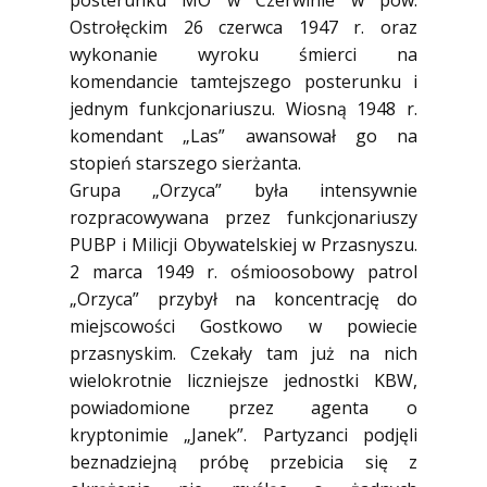
posterunku MO w Czerwinie w pow.
Ostrołęckim 26 czerwca 1947 r. oraz
wykonanie wyroku śmierci na
komendancie tamtejszego posterunku i
jednym funkcjonariuszu. Wiosną 1948 r.
komendant „Las” awansował go na
stopień starszego sierżanta.
Grupa „Orzyca” była intensywnie
rozpracowywana przez funkcjonariuszy
PUBP i Milicji Obywatelskiej w Przasnyszu.
2 marca 1949 r. ośmioosobowy patrol
„Orzyca” przybył na koncentrację do
miejscowości Gostkowo w powiecie
przasnyskim. Czekały tam już na nich
wielokrotnie liczniejsze jednostki KBW,
powiadomione przez agenta o
kryptonimie „Janek”. Partyzanci podjęli
beznadziejną próbę przebicia się z