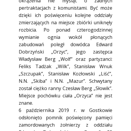
okrążenia nie myśląc o żadnych
pertraktacjach z komunistami. Być może
dzięki ich poświęceniu kolejne oddziały
zmierzających na miejsce zbiórki uniknęły
rozbicia. Po ponad czterogodzinnej
wymianie ognia wokół płonących
zabudowań poległ dowódca Edward
Dobrzyński „Orzyc”, jego zastępca
Władysław Berg „Wolf” oraz partyzanci:
Feliks Tadżak „Wilk”, Stanisław Wnuk
„Szczupak”, Stanisław Kozłowski „Liść”,
N.N. „Skiba” i N.N. „Mazur”. Schwytany
został ciężko ranny Czesław Berg „Słowik”.
Miejsce pochówku ciała „Orzyca” nie jest
znane.
6 października 2019 r. w Gostkowie
odsłonięto pomnik poświęcony pamięci
zamordowanych żołnierzy z oddziału