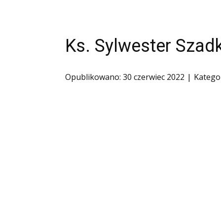
Ofiary zbrodni katyńskiej
Antykomunistyczne podziemie zbrojne
Ks. Sylwester Szad
Opozycja demokratyczna w PRL
Artyści
Badacze
Opublikowano: 30 czerwiec 2022
Katego
Społecznicy