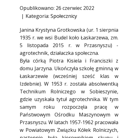
1945)
Opublikowano: 26 czerwiec 2022
Ofiary zbrodni katyńskiej
Kategoria:
Społecznicy
Antykomunistyczne podziemie
Janina Krystyna Grotkowska (ur. 1 sierpnia
zbrojne
1935 r. we wsi Budel koło Łaskarzewa, zm.
Opozycja demokratyczna w PRL
5 listopada 2015 r. w Przasnyszu) -
Artyści
agrotechnik, działaczka społeczna.
Była córką Piotra Kisiela i Franciszki z
Badacze
domu Jarzyna. Ukończyła szkołę gminną w
Społecznicy
Łaskarzewie (wcześniej sześć klas w
Izdebnie). W 1953 r. została absolwentką
Technikum Rolniczego w Sobieszynie,
gdzie uzyskała tytuł agrotechnika. W tym
samym roku rozpoczęła pracę w
Państwowym Ośrodku Maszynowym w
Przasnyszu. W latach 1957-1962 pracowała
w Powiatowym Związku Kółek Rolniczych,
następnie była kierownikiem skupu i