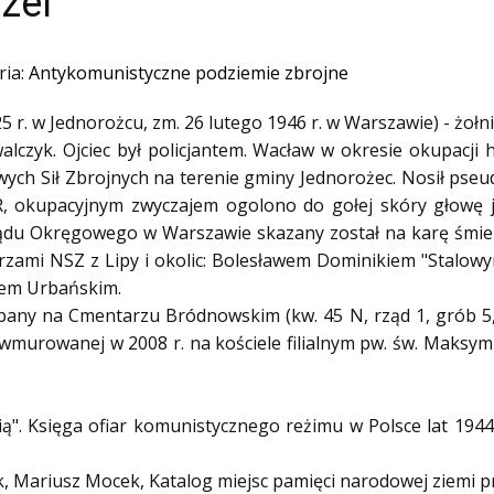
zel"
ria:
Antykomunistyczne podziemie zbrojne
5 r. w Jednorożcu, zm. 26 lutego 1946 r. w Warszawie) - żołni
czyk. Ojciec był policjantem. Wacław w okresie okupacji hi
wych Sił Zbrojnych na terenie gminy Jednorożec. Nosił pseud
R, okupacyjnym zwyczajem ogolono do gołej skóry głowę j
du Okręgowego w Warszawie skazany został na karę śmierci
erzami NSZ z Lipy i okolic: Bolesławem Dominikiem "Stalo
tem Urbańskim.
any na Cmentarzu Bródnowskim (kw. 45 N, rząd 1, grób 5,
murowanej w 2008 r. na kościele filialnym pw. św. Maksymili
orią". Księga ofiar komunistycznego reżimu w Polsce lat 19
, Mariusz Mocek, Katalog miejsc pamięci narodowej ziemi pr