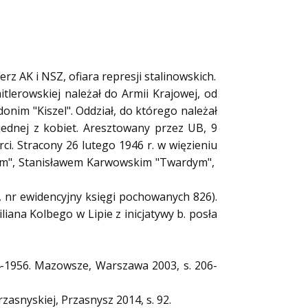
erz AK i NSZ, ofiara represji stalinowskich.
tlerowskiej należał do Armii Krajowej, od
onim "Kiszel". Oddział, do którego należał
ednej z kobiet. Aresztowany przez UB, 9
. Stracony 26 lutego 1946 r. w więzieniu
wym", Stanisławem Karwowskim "Twardym",
 nr ewidencyjny księgi pochowanych 826).
ana Kolbego w Lipie z inicjatywy b. posła
44-1956. Mazowsze, Warszawa 2003, s. 206-
zasnyskiej, Przasnysz 2014, s. 92.