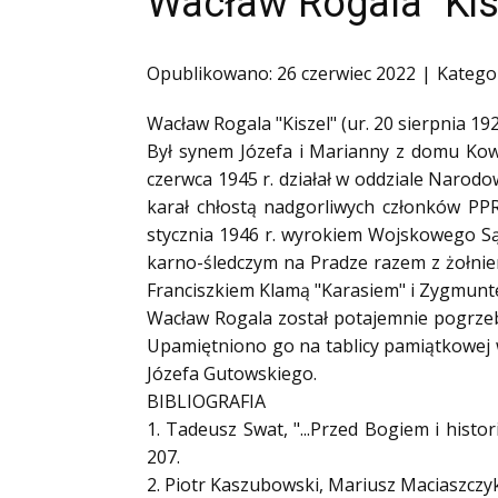
Wacław Rogala "Kis
Ofiary zbrodni katyńskiej
Antykomunistyczne podziemie zbrojne
Opublikowano: 26 czerwiec 2022
Katego
Opozycja demokratyczna w PRL
Wacław Rogala "Kiszel" (ur. 20 sierpnia 192
Artyści
Był synem Józefa i Marianny z domu Kowal
Badacze
czerwca 1945 r. działał w oddziale Narodo
Społecznicy
karał chłostą nadgorliwych członków PP
stycznia 1946 r. wyrokiem Wojskowego Są
karno-śledczym na Pradze razem z żołni
Franciszkiem Klamą "Karasiem" i Zygmun
Wacław Rogala został potajemnie pogrzeb
Upamiętniono go na tablicy pamiątkowej w
Józefa Gutowskiego.
BIBLIOGRAFIA
1. Tadeusz Swat, "...Przed Bogiem i hist
207.
2. Piotr Kaszubowski, Mariusz Maciaszczyk