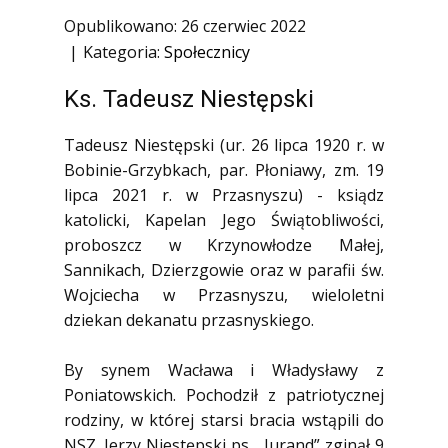
1945)
Opublikowano: 26 czerwiec 2022
Ofiary zbrodni katyńskiej
Kategoria:
Społecznicy
Antykomunistyczne podziemie
Ks. Tadeusz Niestępski
zbrojne
Opozycja demokratyczna w PRL
Tadeusz Niestępski (ur. 26 lipca 1920 r. w
Artyści
Bobinie-Grzybkach, par. Płoniawy, zm. 19
lipca 2021 r. w Przasnyszu) - ksiądz
Badacze
katolicki, Kapelan Jego Świątobliwości,
Społecznicy
proboszcz w Krzynowłodze Małej,
Sannikach, Dzierzgowie oraz w parafii św.
Wojciecha w Przasnyszu, wieloletni
dziekan dekanatu przasnyskiego.
By synem Wacława i Władysławy z
Poniatowskich. Pochodził z patriotycznej
rodziny, w której starsi bracia wstąpili do
NSZ. Jerzy Niestępski ps. „Jurand” zginął 9