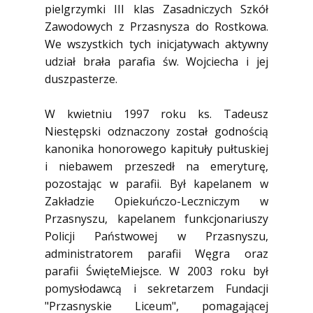
pielgrzymki III klas Zasadniczych Szkół
Zawodowych z Przasnysza do Rostkowa.
We wszystkich tych inicjatywach aktywny
udział brała parafia św. Wojciecha i jej
duszpasterze.
W kwietniu 1997 roku ks. Tadeusz
Niestępski odznaczony został godnością
kanonika honorowego kapituły pułtuskiej
i niebawem przeszedł na emeryturę,
pozostając w parafii. Był kapelanem w
Zakładzie Opiekuńczo-Leczniczym w
Przasnyszu, kapelanem funkcjonariuszy
Policji Państwowej w Przasnyszu,
administratorem parafii Węgra oraz
parafii ŚwięteMiejsce. W 2003 roku był
pomysłodawcą i sekretarzem Fundacji
"Przasnyskie Liceum", pomagającej