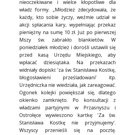
nieoczekiwane i wielce kłopotliwe dla
władz formy. „Młodzież zdecydowała, że
każdy, kto sobie życzy, weźmie udział w
akcji spłacania kary, wypełniając przekaz
pieniężny na sumę 10 zł. Już po pierwszej
Mszy św. zabrakło blankietów. W
poniedziałek młodzież i dorośli ustawili się
przed kasą Urzędu Miejskiego, aby
wpłacać dziesiątaka. Na przekazach
widniały dopiski: 'za św. Stanisława Kostkę,
błogosławieni prześladowani' itp.
Urzędniczka nie wiedziała, jak zareagować.
Ogonek kolejki powiększał się, dlatego
okienko zamknięto. Po konsultacji z
władzami partyjnymi w Przasnyszu i
Ostrołęce wywieszono kartkę: 'Za św.
Stanisława Kostkę nie przyjmujemy'.
Wszyscy przenieśli się na pocztę.