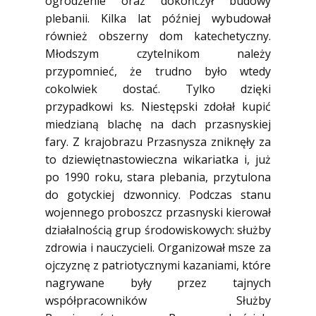
ogrodzenie oraz dokończył budowy
plebanii. Kilka lat później wybudował
również obszerny dom katechetyczny.
Młodszym czytelnikom należy
przypomnieć, że trudno było wtedy
cokolwiek dostać. Tylko dzięki
przypadkowi ks. Niestępski zdołał kupić
miedzianą blachę na dach przasnyskiej
fary. Z krajobrazu Przasnysza zniknęły za
to dziewiętnastowieczna wikariatka i, już
po 1990 roku, stara plebania, przytulona
do gotyckiej dzwonnicy. Podczas stanu
wojennego proboszcz przasnyski kierował
działalnością grup środowiskowych: służby
zdrowia i nauczycieli. Organizował msze za
ojczyznę z patriotycznymi kazaniami, które
nagrywane były przez tajnych
współpracowników Służby