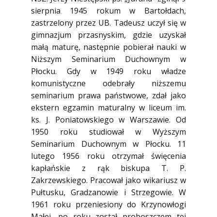
sierpnia 1945 rokum w Bartołdach,
zastrzelony przez UB. Tadeusz uczył się w
gimnazjum przasnyskim, gdzie uzyskał
małą maturę, następnie pobierał nauki w
Niższym Seminarium Duchownym w
Płocku. Gdy w 1949 roku władze
komunistyczne odebrały niższemu
seminarium prawa państwowe, zdał jako
ekstern egzamin maturalny w liceum im.
ks. J. Poniatowskiego w Warszawie. Od
1950 roku studiował w Wyższym
Seminarium Duchownym w Płocku. 11
lutego 1956 roku otrzymał święcenia
kapłańskie z rąk biskupa T. P.
Zakrzewskiego. Pracował jako wikariusz w
Pułtusku, Gradzanowie i Strzegowie. W
1961 roku przeniesiony do Krzynowłogi
Małej, po roku został proboszczem tej