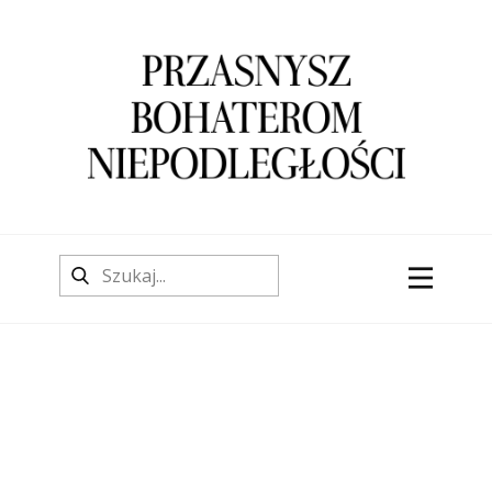
O stronie
Aktualności
O autorze
Konfederacja barska
Powstanie kościuszkowskie
Wojny napoleońskie
Powstanie listopadowe
Wiosna Ludów
Powstanie styczniowe
Walki o niepodległość i granice 1914 -
1921 r.
Wojna z nazistowskimi Niemcami (1939-