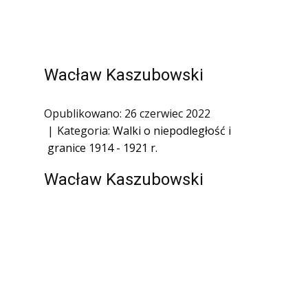
1945)
Ofiary zbrodni katyńskiej
Antykomunistyczne podziemie
zbrojne
Wacław Kaszubowski
Opozycja demokratyczna w PRL
Opublikowano: 26 czerwiec 2022
Artyści
Kategoria:
Walki o niepodległość i
Badacze
granice 1914 - 1921 r.
Społecznicy
Wacław Kaszubowski