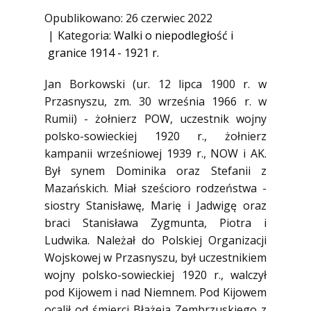
1945)
Opublikowano: 26 czerwiec 2022
Ofiary zbrodni katyńskiej
Kategoria:
Walki o niepodległość i
granice 1914 - 1921 r.
Antykomunistyczne podziemie
zbrojne
Jan Borkowski (ur. 12 lipca 1900 r. w
Opozycja demokratyczna w PRL
Przasnyszu, zm. 30 września 1966 r. w
Artyści
Rumii) - żołnierz POW, uczestnik wojny
polsko-sowieckiej 1920 r., żołnierz
Badacze
kampanii wrześniowej 1939 r., NOW i AK.
Społecznicy
Był synem Dominika oraz Stefanii z
Mazańskich. Miał sześcioro rodzeństwa -
siostry Stanisławę, Marię i Jadwigę oraz
braci Stanisława Zygmunta, Piotra i
Ludwika. Należał do Polskiej Organizacji
Wojskowej w Przasnyszu, był uczestnikiem
wojny polsko-sowieckiej 1920 r., walczył
pod Kijowem i nad Niemnem. Pod Kijowem
ocalił od śmierci Błażeja Zembrzuskiego z