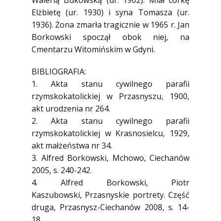
Walerią Bukowską (ur. 1902). Miał córkę
Elżbietę (ur. 1930) i syna Tomasza (ur.
1936). Żona zmarła tragicznie w 1965 r. Jan
Borkowski spoczął obok niej, na
Cmentarzu Witomińskim w Gdyni.
BIBLIOGRAFIA:
1. Akta stanu cywilnego parafii
rzymskokatolickiej w Przasnyszu, 1900,
akt urodzenia nr 264.
2. Akta stanu cywilnego parafii
rzymskokatolickiej w Krasnosielcu, 1929,
akt małżeństwa nr 34.
3. Alfred Borkowski, Mchowo, Ciechanów
2005, s. 240-242.
4. Alfred Borkowski, Piotr
Kaszubowski, Przasnyskie portrety. Część
druga, Przasnysz-Ciechanów 2008, s. 14-
18.