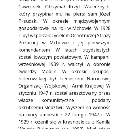
Gawronek. Otrzymał Krzyż Walecznych,
który przypinał mu na piersi sam Józef
Piłsudski. W okresie międzywojennym
gospodarował na roli w Mchowie. W 1928
r. był współzałożycielem Ochotniczej Straży
Pożarnej w Mchowie i jej pierwszym
komendantem. W latach trzydziestych
został łowczym powiatowym. W kampanii
wrześniowej 1939 r. walczył w obronie
twierdzy Modlin. W okresie okupacji
hitlerowskiej był żołnierzem Narodowej
Organizacji Wojskowej i Armii Krajowej. W
styczniu 1947 r. został aresztowany przez
władze komunistyczne i poddany
okrutnemu śledztwu. Wyszedł na wolność
na mocy amnestii z 22 lutego 1947 r. W
1929 r. ożenił się w Krasnosielcu z Kamilą