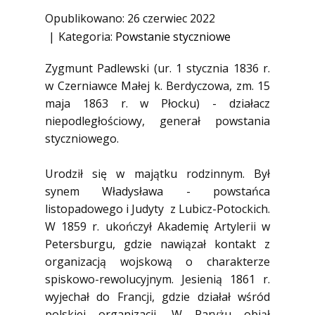
1945)
Opublikowano: 26 czerwiec 2022
Ofiary zbrodni katyńskiej
Kategoria:
Powstanie styczniowe
Antykomunistyczne podziemie
Zygmunt Padlewski (ur. 1 stycznia 1836 r.
zbrojne
w Czerniawce Małej k. Berdyczowa, zm. 15
Opozycja demokratyczna w PRL
maja 1863 r. w Płocku) - działacz
Artyści
niepodległościowy, generał powstania
styczniowego.
Badacze
Społecznicy
Urodził się w majątku rodzinnym. Był
synem Władysława - powstańca
listopadowego i Judyty z Lubicz-Potockich.
W 1859 r. ukończył Akademię Artylerii w
Petersburgu, gdzie nawiązał kontakt z
organizacją wojskową o charakterze
spiskowo-rewolucyjnym. Jesienią 1861 r.
wyjechał do Francji, gdzie działał wśród
polskiej organizacji. W Paryżu objął