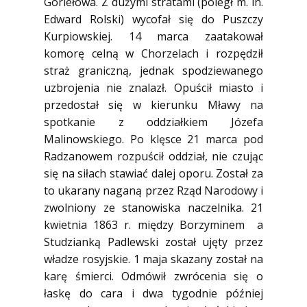
Goriełowa. Z dużymi stratami (poległ m. in.
Edward Rolski) wycofał się do Puszczy
Kurpiowskiej. 14 marca zaatakował
komorę celną w Chorzelach i rozpędził
straż graniczną, jednak spodziewanego
uzbrojenia nie znalazł. Opuścił miasto i
przedostał się w kierunku Mławy na
spotkanie z oddziałkiem Józefa
Malinowskiego. Po klęsce 21 marca pod
Radzanowem rozpuścił oddział, nie czując
się na siłach stawiać dalej oporu. Został za
to ukarany naganą przez Rząd Narodowy i
zwolniony ze stanowiska naczelnika. 21
kwietnia 1863 r. między Borzyminem a
Studzianką Padlewski został ujęty przez
władze rosyjskie. 1 maja skazany został na
karę śmierci. Odmówił zwrócenia się o
łaskę do cara i dwa tygodnie później