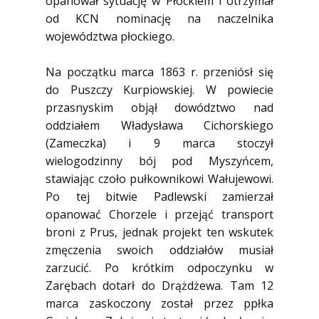
opanował sytuację w Płockiem i otrzymał
od KCN nominację na naczelnika
województwa płockiego.
Na początku marca 1863 r. przeniósł się
do Puszczy Kurpiowskiej. W powiecie
przasnyskim objął dowództwo nad
oddziałem Władysława Cichorskiego
(Zameczka) i 9 marca stoczył
wielogodzinny bój pod Myszyńcem,
stawiając czoło pułkownikowi Wałujewowi.
Po tej bitwie Padlewski zamierzał
opanować Chorzele i przejąć transport
broni z Prus, jednak projekt ten wskutek
zmęczenia swoich oddziałów musiał
zarzucić. Po krótkim odpoczynku w
Zarębach dotarł do Drążdżewa. Tam 12
marca zaskoczony został przez ppłka