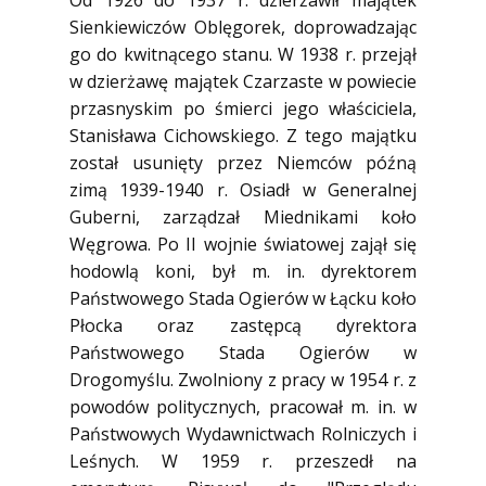
Od 1926 do 1937 r. dzierżawił majątek
Sienkiewiczów Oblęgorek, doprowadzając
go do kwitnącego stanu. W 1938 r. przejął
w dzierżawę majątek Czarzaste w powiecie
przasnyskim po śmierci jego właściciela,
Stanisława Cichowskiego. Z tego majątku
został usunięty przez Niemców późną
zimą 1939-1940 r. Osiadł w Generalnej
Guberni, zarządzał Miednikami koło
Węgrowa. Po II wojnie światowej zajął się
hodowlą koni, był m. in. dyrektorem
Państwowego Stada Ogierów w Łącku koło
Płocka oraz zastępcą dyrektora
Państwowego Stada Ogierów w
Drogomyślu. Zwolniony z pracy w 1954 r. z
powodów politycznych, pracował m. in. w
Państwowych Wydawnictwach Rolniczych i
Leśnych. W 1959 r. przeszedł na