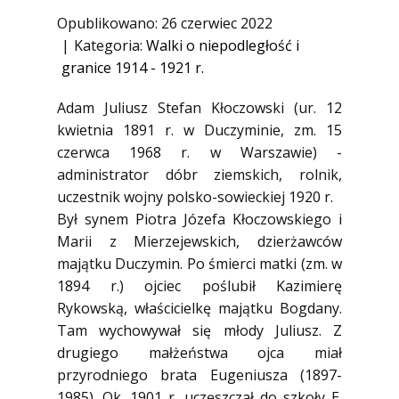
1945)
Opublikowano: 26 czerwiec 2022
Ofiary zbrodni katyńskiej
Kategoria:
Walki o niepodległość i
granice 1914 - 1921 r.
Antykomunistyczne podziemie
zbrojne
Adam Juliusz Stefan Kłoczowski (ur. 12
Opozycja demokratyczna w PRL
kwietnia 1891 r. w Duczyminie, zm. 15
Artyści
czerwca 1968 r. w Warszawie) -
administrator dóbr ziemskich, rolnik,
Badacze
uczestnik wojny polsko-sowieckiej 1920 r.
Społecznicy
Był synem Piotra Józefa Kłoczowskiego i
Marii z Mierzejewskich, dzierżawców
majątku Duczymin. Po śmierci matki (zm. w
1894 r.) ojciec poślubił Kazimierę
Rykowską, właścicielkę majątku Bogdany.
Tam wychowywał się młody Juliusz. Z
drugiego małżeństwa ojca miał
przyrodniego brata Eugeniusza (1897-
1985). Ok. 1901 r. uczęszczał do szkoły E.