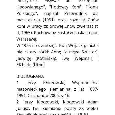
emeryturę. Pisywał do "Przeglądu
Hodowlanego", "Hodowcy Koni", "Konia
Polskiego", napisał Przewodnik dla
masztalerza (1951) oraz rozdział Chów
koni w pracy zbiorowej Chów zwierząt (t.
II, 1965). Pochowany został w Laskach pod
Warszawą.
W 1925 r. ożenił się z Ewą Wójcicką, miał z
nią cztery córki: Annę (z męża Szuster),
Jadwigę (Kotlińską), Ewę (Wejcman) i
Elżbietę (Uthe).
BIBLIOGRAFIA
1. Jerzy Kłoczowski, Wspomnienia
mazowieckiego ziemianina z lat 1897-
1951, Ciechanów 2006, s. 16.
2. Jerzy Kłoczowski, Kłoczowski Adam
Juliusz, [w:] Ziemianie polscy XX wieku.
Słownik biograficzny, część 5, s. 59-61.