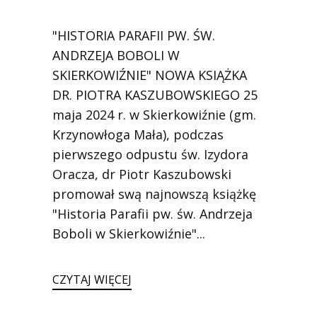
1945)
Ofiary zbrodni katyńskiej
"HISTORIA PARAFII PW. ŚW.
ANDRZEJA BOBOLI W
Antykomunistyczne podziemie
zbrojne
SKIERKOWIŹNIE" NOWA KSIĄŻKA
Opozycja demokratyczna w PRL
DR. PIOTRA KASZUBOWSKIEGO 25
maja 2024 r. w Skierkowiźnie (gm.
Artyści
Krzynowłoga Mała), podczas
Badacze
pierwszego odpustu św. Izydora
Społecznicy
Oracza, dr Piotr Kaszubowski
promował swą najnowszą książkę
"Historia Parafii pw. św. Andrzeja
Boboli w Skierkowiźnie"...
CZYTAJ WIĘCEJ