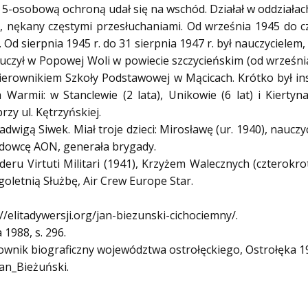
z 5-osobową ochroną udał się na wschód. Działał w oddziałach
, nękany częstymi przesłuchaniami. Od września 1945 do c
. Od sierpnia 1945 r. do 31 sierpnia 1947 r. był nauczyciele
uczył w Popowej Woli w powiecie szczycieńskim (od wrześni
kierownikiem Szkoły Podstawowej w Mącicach. Krótko był i
armii: w Stanclewie (2 lata), Unikowie (6 lat) i Kiertyn
y ul. Kętrzyńskiej.
adwigą Siwek. Miał troje dzieci: Mirosławę (ur. 1940), nauczy
ładowcę AON, generała brygady.
u Virtuti Militari (1941), Krzyżem Walecznych (czterokro
letnią Służbę, Air Crew Europe Star.
://elitadywersji.org/jan-biezunski-cichociemny/.
 1988, s. 296.
 Słownik biograficzny województwa ostrołęckiego, Ostrołęka 19
Jan_Bieżuński.