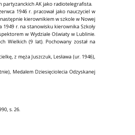
 partyzanckich AK jako radiotelegrafista.
zerwca 1946 r. pracował jako nauczyciel w
m, następnie kierownikiem w szkole w Nowej
a 1949 r. na stanowisku kierownika Szkoły
nspektorem w Wydziale Oświaty w Lublinie.
ach Wielkich (9 lat). Pochowany został na
cielkę, z męża Juszczuk, Lesława (ur. 1946),
tnie), Medalem Dziesięciolecia Odzyskanej
90, s. 26.