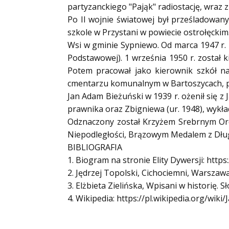
partyzanckiego "Pająk" radiostację, wraz 
Po II wojnie światowej był prześladowany
szkole w Przystani w powiecie ostrołęckim
Wsi w gminie Sypniewo. Od marca 1947 r. 
Podstawowej). 1 września 1950 r. został 
Potem pracował jako kierownik szkół na W
cmentarzu komunalnym w Bartoszycach, prz
Jan Adam Bieżuński w 1939 r. ożenił się z J
prawnika oraz Zbigniewa (ur. 1948), wyk
Odznaczony został Krzyżem Srebrnym Order
Niepodległości, Brązowym Medalem z Długo
BIBLIOGRAFIA
1. Biogram na stronie Elity Dywersji: https
2. Jędrzej Topolski, Cichociemni, Warszawa
3. Elżbieta Zielińska, Wpisani w historię.
4. Wikipedia: https://pl.wikipedia.org/wiki/