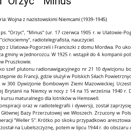
 "Orzyc" "Minus"
ria:
Wojna z nazistowskimi Niemcami (1939-1945)
 ps. "Orzyc", "Minus" (ur. 17 czerwca 1905 r. w Ulatowie-Po
"cichociemny", radiotelegrafista, nauczyciel.
o z Ulatowa-Pogorzeli i Franciszki z domu Mordwa. Po uk
za gminy w Jednorożcu. W 1925 r. wstąpił do 4. kompanii pob
 w Pruszkowie.
jako szef plutonu radionawigacyjnego nr 21 10 dywizjonu 
ępnie do Francji, gdzie służył w Polskich Siłach Powietrznyc
sta w 300 Dywizjonie Bombowym Ziemi Mazowieckiej. Uczest
j Brytanii na Niemcy w nocy z 14 na 15 września 1940 r. D
 kursu maturalnego dla lotników w Hemswell.
spiracji oraz w radiotelegrafii i dywersji, został zaprzys
do Głównej Bazy Przerzutowej we Włoszech. Zrzucony w Pol
operacji "Weller 5". Krótko po skoku przypadkowo aresztow
został na Lubelszczyznę, potem w lipcu 1944 r. do obszaru A