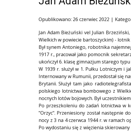
Jan Adam Bieżuński
Ofiary zbrodni katyńskiej
Antykomunistyczne podziemie zbrojne
Opublikowano: 26 czerwiec 2022
Katego
Opozycja demokratyczna w PRL
Jan Adam Bieżuński vel Julian Brzeziński,
Artyści
Wielkich w powiecie bartoszyckim) - lotnik 
Badacze
Był synem Antoniego, robotnika najemneg
Społecznicy
1917 r., pracował jako pomocnik sekretar
ukończył 6. klasę gimnazjum starego typu
W 1939 r. służył w 1. Pułku Lotniczym i 
Internowany w Rumunii, przedostał się nast
Brytanii. Służył tam jako radiotelegrafi
polskiego lotnictwa bombowego z Wielkie
nocnych lotów bojowych. Był uczestnikiem
Po przeszkoleniu do zadań lotnictwa w kon
"Orzyc". Przeniesiony został następnie 
nocy z 3 na 4 czerwca 1944 r. w ramach 
Po wydostaniu się z więzienia skierowany 