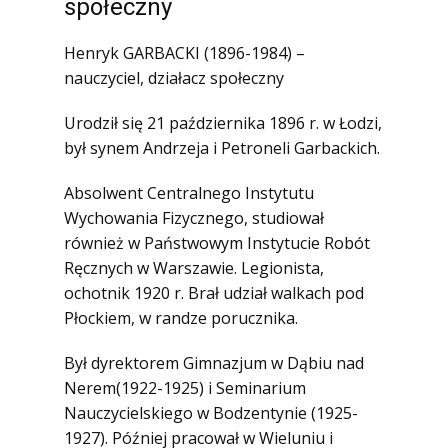
społeczny
1945)
Ofiary zbrodni katyńskiej
Henryk GARBACKI (1896-1984) –
nauczyciel, działacz społeczny
Antykomunistyczne podziemie
zbrojne
Urodził się 21 października 1896 r. w Łodzi,
Opozycja demokratyczna w PRL
był synem Andrzeja i Petroneli Garbackich.
Artyści
Absolwent Centralnego Instytutu
Badacze
Wychowania Fizycznego, studiował
Społecznicy
również w Państwowym Instytucie Robót
Ręcznych w Warszawie. Legionista,
ochotnik 1920 r. Brał udział walkach pod
Płockiem, w randze porucznika.
Był dyrektorem Gimnazjum w Dąbiu nad
Nerem(1922-1925) i Seminarium
Nauczycielskiego w Bodzentynie (1925-
1927). Później pracował w Wieluniu i