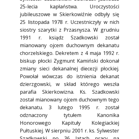
25-lecia kapłaństwa. Uroczystości
jubileuszowe w Skierkowiźnie odbyły się
25 listopada 1978 r. Uczestniczyły w nich
siostry szarytki z Przasnysza. W grudniu
1991 r. ksiądz Szadkowski został
mianowany ojcem duchownym dekanatu
chorzelskiego. Dekretem z 4 maja 1992 r.
biskup płocki Zygmunt Kamiński dokonał
zmiany sieci dekanalnej diecezji płockiej.
Powołał wówczas do istnienia dekanat
dzierzgowski, w skład którego weszła
parafia Skierkowizna. Ks. Szadkowski
został mianowany ojcem duchownym tego
dekanatu. 3 lutego 1995 r. został
odznaczony tytułem Kanonika
Honorowego Kapituły Kolegiackiej
Pułtuskiej. W sierpniu 2001 r. ks. Sylwester
Szadkowski po 36 latach pracy na