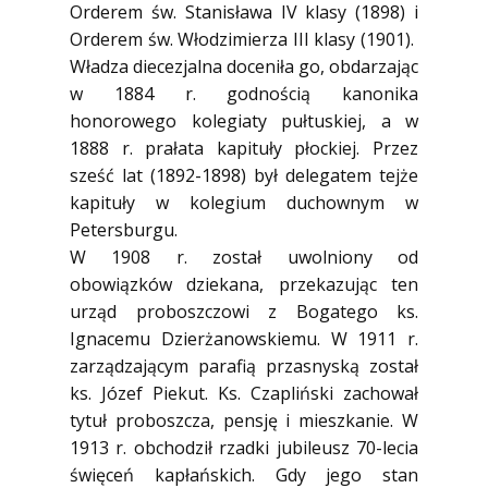
Orderem św. Stanisława IV klasy (1898) i
Orderem św. Włodzimierza III klasy (1901).
Władza diecezjalna doceniła go, obdarzając
w 1884 r. godnością kanonika
honorowego kolegiaty pułtuskiej, a w
1888 r. prałata kapituły płockiej. Przez
sześć lat (1892-1898) był delegatem tejże
kapituły w kolegium duchownym w
Petersburgu.
W 1908 r. został uwolniony od
obowiązków dziekana, przekazując ten
urząd proboszczowi z Bogatego ks.
Ignacemu Dzierżanowskiemu. W 1911 r.
zarządzającym parafią przasnyską został
ks. Józef Piekut. Ks. Czapliński zachował
tytuł proboszcza, pensję i mieszkanie. W
1913 r. obchodził rzadki jubileusz 70-lecia
święceń kapłańskich. Gdy jego stan