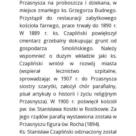
Przasnysza na proboszcza i dziekana, w
miejsce zmarłego ks. Grzegorza Budnego.
Przystąpił do restauracji zabytkowego
kościoła farnego, prace trwały do 1890 r.
W 1889 r. ks. Czapliński powiększył
cmentarz grzebalny dokupując grunt od
gospodarza Smolińskiego. Należy
wspomnieć o dużym wkładzie jaki ks.
Czapliński wniósł w rozwój miasta
(wspierał lecznictwo szpitalne,
sprowadzając w 1907 r. do Przasnysza
siostry szarytki, założył chór parafialny,
pisał artykuły o historii i życiu religijnym
Przasnysza). W 1900 r. poświęcił kościół
pw. św. Stanisława Kostki w Rostkowie. Za
jego rządów parafią wystawiona została w
Przasnyszu figura św. Rocha (1894).
Ks. Stanisław Czapliński odznaczony został