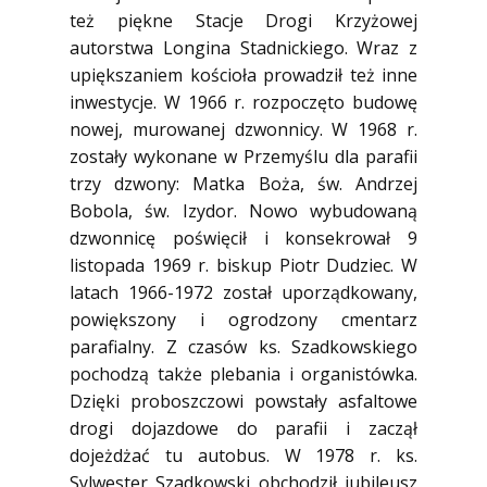
też piękne Stacje Drogi Krzyżowej
autorstwa Longina Stadnickiego. Wraz z
upiększaniem kościoła prowadził też inne
inwestycje. W 1966 r. rozpoczęto budowę
nowej, murowanej dzwonnicy. W 1968 r.
zostały wykonane w Przemyślu dla parafii
trzy dzwony: Matka Boża, św. Andrzej
Bobola, św. Izydor. Nowo wybudowaną
dzwonnicę poświęcił i konsekrował 9
listopada 1969 r. biskup Piotr Dudziec. W
latach 1966-1972 został uporządkowany,
powiększony i ogrodzony cmentarz
parafialny. Z czasów ks. Szadkowskiego
pochodzą także plebania i organistówka.
Dzięki proboszczowi powstały asfaltowe
drogi dojazdowe do parafii i zaczął
dojeżdżać tu autobus. W 1978 r. ks.
Sylwester Szadkowski obchodził jubileusz