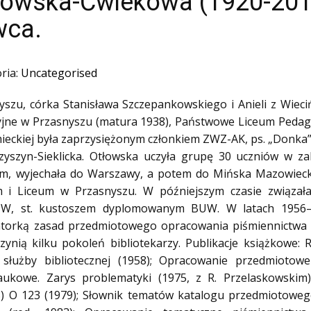
łowska-Ćwiekowa (1920-2014
wca.
ria:
Uncategorised
nyszu, córka Stanisława Szczepankowskiego i Anieli z Wieci
ne w Przasnyszu (matura 1938), Państwowe Liceum Pedagogi
emieckiej była zaprzysiężonym członkiem ZWZ-AK, ps. „Donka
czyszyn-Sieklicka. Otłowska uczyła grupę 30 uczniów w za
em, wyjechała do Warszawy, a potem do Mińska Mazowieck
m i Liceum w Przasnyszu. W późniejszym czasie związał
W, st. kustoszem dyplomowanym BUW. W latach 1956–
orką zasad przedmiotowego opracowania piśmiennictwa n
nią kilku pokoleń bibliotekarzy. Publikacje książkowe: R
służby bibliotecznej (1958); Opracowanie przedmiotowe
naukowe. Zarys problematyki (1975, z R. Przelaskowskim);
) O 123 (1979); Słownik tematów katalogu przedmiotowego