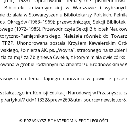
 (red., 1983); Opracowanie tematyczne piśmiennictwa.
e Biblioteki Uniwersyteckiej w Warszawie i wybranych
e działała w Stowarzyszeniu Bibliotekarzy Polskich. Pełniła
 ds. Okręgów (1963–1969); przewodniczącej Sekcji Bibliote
dowego (1972–1985). Przewodniczyła Sekcji Bibliotek Nauko
toryczno-Pamiętnikarskiego. Należała również do Towarzy
 TPZP. Uhonorowana została Krzyżem Kawalerskim Orde
wskiego, żołnierza AK, ps. „Woyna”, straconego na szubienic
zła za mąż za Zbigniewa Ćwieka, z którym miała dwie córki: E
ochowana w grobie rodzinnym na cmentarzu Bródnowskim w 
zasnysza na temat tajnego nauczania w powiecie przas
tałcącego im. Komisji Edukacji Narodowej w Przasnyszu, cz. 
p.pl/artykul/? cid=11332&prev=260&utm_source=newslette
© PRZASNYSZ BOHATEROM NIEPODLEGŁOŚCI