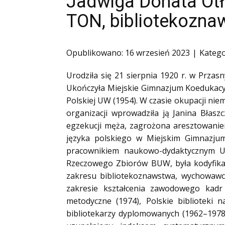
Jadwiga Donata Ot
Ofiary zbrodni katyńskiej
TON, bibliotekozna
Antykomunistyczne podziemie zbrojne
Opozycja demokratyczna w PRL
Opublikowano: 16 wrzesień 2023
Katego
Artyści
Badacze
Urodziła się 21 sierpnia 1920 r. w Przas
Ukończyła Miejskie Gimnazjum Koedukacyj
Społecznicy
Polskiej UW (1954). W czasie okupacji ni
organizacji wprowadziła ją Janina Błasz
egzekucji męża, zagrożona aresztowani
języka polskiego w Miejskim Gimnazju
pracownikiem naukowo-dydaktycznym U
Rzeczowego Zbiorów BUW, była kodyfikat
zakresu bibliotekoznawstwa, wychowawczy
zakresie kształcenia zawodowego kadr 
metodyczne (1974), Polskie biblioteki 
bibliotekarzy dyplomowanych (1962–1978