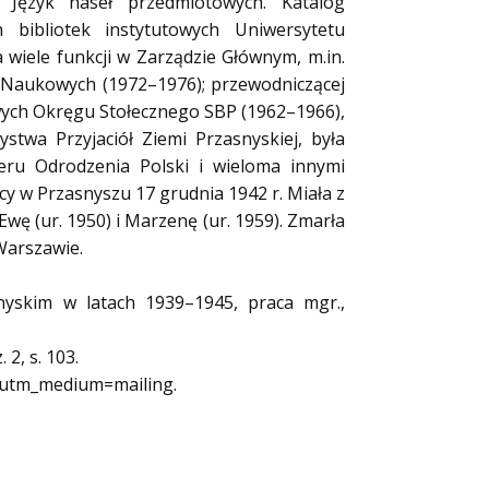
 Język haseł przedmiotowych. Katalog
 bibliotek instytutowych Uniwersytetu
 wiele funkcji w Zarządzie Głównym, m.in.
k Naukowych (1972–1976); przewodniczącej
wych Okręgu Stołecznego SBP (1962–1966),
stwa Przyjaciół Ziemi Przasnyskiej, była
ru Odrodzenia Polski i wieloma innymi
y w Przasnyszu 17 grudnia 1942 r. Miała z
wę (ur. 1950) i Marzenę (ur. 1959). Zmarła
Warszawie.
nyskim w latach 1939–1945, praca mgr.,
2, s. 103.
r&utm_medium=mailing.