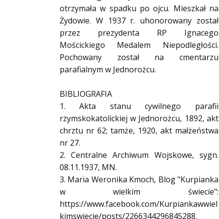
otrzymała w spadku po ojcu. Mieszkał na
Żydowie. W 1937 r. uhonorowany został
przez prezydenta RP Ignacego
Mościckiego Medalem Niepodległości.
Pochowany został na cmentarzu
parafialnym w Jednorożcu.
BIBLIOGRAFIA
1. Akta stanu cywilnego parafii
rzymskokatolickiej w Jednorożcu, 1892, akt
chrztu nr 62; tamże, 1920, akt małżeństwa
nr 27.
2. Centralne Archiwum Wojskowe, sygn.
08.11.1937, MN.
3. Maria Weronika Kmoch, Blog "Kurpianka
w wielkim świecie":
https://www.facebook.com/Kurpiankawwiel
kimswiecie/posts/2266344296845288.