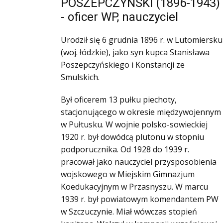
POSZEPCZYŃSKI (1896-1943)
Ofiary zbrodni katyńskiej
- oficer WP, nauczyciel
Antykomunistyczne podziemie zbrojne
Urodził się 6 grudnia 1896 r. w Lutomiersku
Opozycja demokratyczna w PRL
(woj. łódzkie), jako syn kupca Stanisława
Artyści
Poszepczyńskiego i Konstancji ze
Badacze
Smulskich.
Społecznicy
Był oficerem 13 pułku piechoty,
stacjonującego w okresie międzywojennym
w Pułtusku. W wojnie polsko-sowieckiej
1920 r. był dowódcą plutonu w stopniu
podporucznika. Od 1928 do 1939 r.
pracował jako nauczyciel przysposobienia
wojskowego w Miejskim Gimnazjum
Koedukacyjnym w Przasnyszu. W marcu
1939 r. był powiatowym komendantem PW
w Szczuczynie. Miał wówczas stopień