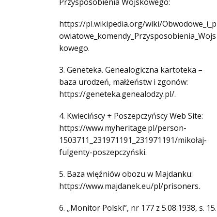
Przysposobienia Wojskowego:
https://pl.wikipedia.org/wiki/Obwodowe_i_p
owiatowe_komendy_Przysposobienia_Wojs
kowego.
3. Geneteka. Genealogiczna kartoteka –
baza urodzeń, małżeństw i zgonów:
https://geneteka.genealodzy.pl/.
4. Kwiecińscy + Poszepczyńscy Web Site:
https://www.myheritage.pl/person-
1503711_231971191_231971191/mikołaj-
fulgenty-poszepczyński.
5. Baza więźniów obozu w Majdanku:
https://www.majdanek.eu/pl/prisoners.
6. „Monitor Polski”, nr 177 z 5.08.1938, s. 15.