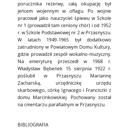
porucznika rezerwy, całą okupację był
jeńcem wojennym w oflagu. Po wojnie
pracował jako nauczyciel śpiewu w Szkole
nr 1 (prowadził tam ceniony chór) i od 1952
r. w Szkole Podstawowej nr 2 w Przasnyszu.
W latach 1949-1965 był dodatkowo
zatrudniony w Powiatowym Domu Kultury,
gdzie prowadził zespół wokalno-muzyczny.
Na emeryturę przeszedł w 1968 r.
Władysław Bębenek 15 sierpnia 1922 r.
poślubił w Przasnyszu Mariannę
Zacharską, urzędniczkę urzędu
skarbowego, córkę Ignacego i Franciszki z
domu Marcinkowskiej. Pochowany został
na cmentarzu parafialnym w Przasnyszu.
BIBLIOGRAFIA