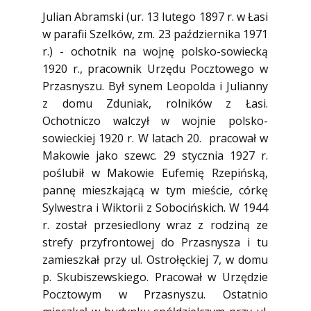
Julian Abramski (ur. 13 lutego 1897 r. w Łasi
w parafii Szelków, zm. 23 października 1971
r.) - ochotnik na wojnę polsko-sowiecką
1920 r., pracownik Urzędu Pocztowego w
Przasnyszu. Był synem Leopolda i Julianny
z domu Zduniak, rolników z Łasi.
Ochotniczo walczył w wojnie polsko-
sowieckiej 1920 r. W latach 20. pracował w
Makowie jako szewc. 29 stycznia 1927 r.
poślubił w Makowie Eufemię Rzepińską,
pannę mieszkającą w tym mieście, córkę
Sylwestra i Wiktorii z Sobocińskich. W 1944
r. został przesiedlony wraz z rodziną ze
strefy przyfrontowej do Przasnysza i tu
zamieszkał przy ul. Ostrołęckiej 7, w domu
p. Skubiszewskiego. Pracował w Urzędzie
Pocztowym w Przasnyszu. Ostatnio