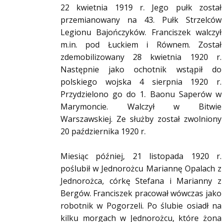
22 kwietnia 1919 r. Jego pułk został
przemianowany na 43. Pułk Strzelców
Legionu Bajończyków. Franciszek walczył
m.in. pod Łuckiem i Równem. Został
zdemobilizowany 28 kwietnia 1920 r.
Następnie jako ochotnik wstąpił do
polskiego wojska 4 sierpnia 1920 r.
Przydzielono go do 1. Baonu Saperów w
Marymoncie. Walczył w Bitwie
Warszawskiej. Ze służby został zwolniony
20 października 1920 r.
Miesiąc później, 21 listopada 1920 r.
poślubił w Jednorożcu Mariannę Opalach z
Jednorożca, córkę Stefana i Marianny z
Bergów. Franciszek pracował wówczas jako
robotnik w Pogorzeli. Po ślubie osiadł na
kilku morgach w Jednorożcu, które żona