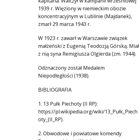
kapitana. Walczył w kampanii wrześniowej
1939 r. Więziony w niemieckim obozie
koncentracyjnym w Lublinie (Majdanek),
zmarł 29 marca 1943 r.
W 1923 r. zawarł w Warszawie związek
małżeński z Eugenią Teodozją Górską. Miał
z nią syna Remigiusza Olgierda (zm. 1944).
Odznaczony został Medalem
Niepodległości (1938).
BIBLIOGRAFIA
1. 13 Pułk Piechoty (II RP):
https://pl.wikipedia.org/wiki/13_Pułk_Piech
oty_(II_RP).
2. Obwodowe i powiatowe komendy