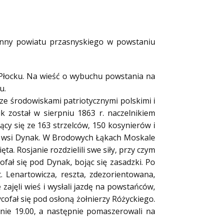
jenny powiatu przasnyskiego w powstaniu
w Płocku. Na wieść o wybuchu powstania na
iu.
 ze środowiskami patriotycznymi polskimi i
 został w sierpniu 1863 r. naczelnikiem
cy się ze 163 strzelców, 150 kosynierów i
 do wsi Dynak. W Brodowych Łąkach Moskale
ta. Rosjanie rozdzielili swe siły, przy czym
ał się pod Dynak, bojąc się zasadzki. Po
. Lenartowicza, reszta, zdezorientowana,
 zajęli wieś i wysłali jazdę na powstańców,
cofał się pod osłoną żołnierzy Różyckiego.
inie 19.00, a następnie pomaszerowali na