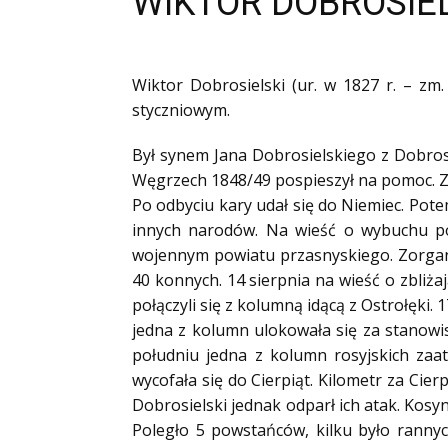
WIKTOR DOBROSIE
Ofiary zbrodni katyńskiej
Antykomunistyczne podziemie zbrojne
Opozycja demokratyczna w PRL
Wiktor Dobrosielski (ur. w 1827 r. – z
styczniowym.
Artyści
Badacze
Był synem Jana Dobrosielskiego z Dobrosi
Społecznicy
Węgrzech 1848/49 pospieszył na pomoc. Zo
Po odbyciu kary udał się do Niemiec. Pote
innych narodów. Na wieść o wybuchu pow
wojennym powiatu przasnyskiego. Zorganiz
40 konnych. 14 sierpnia na wieść o zbliż
połączyli się z kolumną idącą z Ostrołęki. 
jedna z kolumn ulokowała się za stanowi
południu jedna z kolumn rosyjskich zaat
wycofała się do Cierpiąt. Kilometr za Cier
Dobrosielski jednak odparł ich atak. Kosy
Poległo 5 powstańców, kilku było rannyc