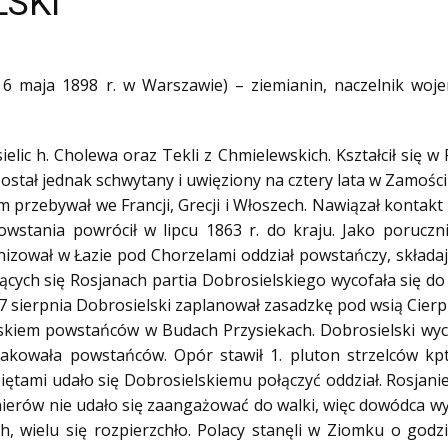
LSKI
m. 6 maja 1898 r. w Warszawie) – ziemianin, naczelnik wo
elic h. Cholewa oraz Tekli z Chmielewskich. Kształcił się 
stał jednak schwytany i uwięziony na cztery lata w Zamośc
m przebywał we Francji, Grecji i Włoszech. Nawiązał kontakt
stania powrócił w lipcu 1863 r. do kraju. Jako porucznik
ował w Łazie pod Chorzelami oddział powstańczy, składają
ających się Rosjanach partia Dobrosielskiego wycofała się
17 sierpnia Dobrosielski zaplanował zasadzkę pod wsią Cierpię
skiem powstańców w Budach Przysiekach. Dobrosielski wycof
akowała powstańców. Opór stawił 1. pluton strzelców kpt
piętami udało się Dobrosielskiemu połączyć oddział. Rosjanie
nierów nie udało się zaangażować do walki, więc dowódca wy
h, wielu się rozpierzchło. Polacy stanęli w Ziomku o godz