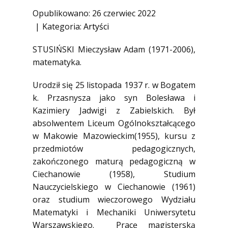
1945)
Opublikowano: 26 czerwiec 2022
Ofiary zbrodni katyńskiej
Kategoria:
Artyści
Antykomunistyczne podziemie
STUSIŃSKI Mieczysław Adam (1971-2006),
zbrojne
matematyka.
Opozycja demokratyczna w PRL
Artyści
Urodził się 25 listopada 1937 r. w Bogatem
k. Przasnysza jako syn Bolesława i
Badacze
Kazimiery Jadwigi z Zabielskich. Był
Społecznicy
absolwentem Liceum Ogólnokształcącego
w Makowie Mazowieckim(1955), kursu z
przedmiotów pedagogicznych,
zakończonego maturą pedagogiczną w
Ciechanowie (1958), Studium
Nauczycielskiego w Ciechanowie (1961)
oraz studium wieczorowego Wydziału
Matematyki i Mechaniki Uniwersytetu
Warszawskiego. Pracę magisterską