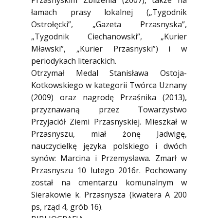
Przasnyskim Zbliżenia (2007), także na
łamach prasy lokalnej („Tygodnik
Ostrołęcki”, „Gazeta Przasnyska”,
„Tygodnik Ciechanowski”, „Kurier
Mławski”, „Kurier Przasnyski”) i w
periodykach literackich.
Otrzymał Medal Stanisława Ostoja-
Kotkowskiego w kategorii Twórca Uznany
(2009) oraz nagrodę Przaśnika (2013),
przyznawaną przez Towarzystwo
Przyjaciół Ziemi Przasnyskiej. Mieszkał w
Przasnyszu, miał żonę Jadwigę,
nauczycielkę języka polskiego i dwóch
synów: Marcina i Przemysława. Zmarł w
Przasnyszu 10 lutego 2016r. Pochowany
został na cmentarzu komunalnym w
Sierakowie k. Przasnysza (kwatera A 200
ps, rząd 4, grób 16).