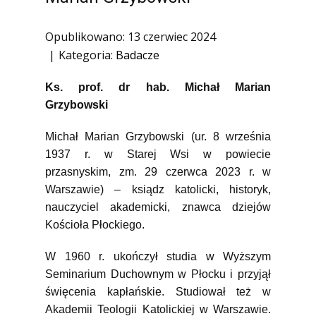
1945)
Ofiary zbrodni katyńskiej
Opublikowano: 13 czerwiec 2024
Kategoria:
Badacze
Antykomunistyczne podziemie
zbrojne
Ks. prof. dr hab. Michał Marian
Opozycja demokratyczna w PRL
Grzybowski
Artyści
Michał Marian Grzybowski (ur. 8 września
Badacze
1937 r. w Starej Wsi w powiecie
Społecznicy
przasnyskim, zm. 29 czerwca 2023 r. w
Warszawie) – ksiądz katolicki, historyk,
nauczyciel akademicki, znawca dziejów
Kościoła Płockiego.
W 1960 r. ukończył studia w Wyższym
Seminarium Duchownym w Płocku i przyjął
święcenia kapłańskie. Studiował też w
Akademii Teologii Katolickiej w Warszawie.