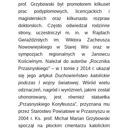
prof. Grzybowski był promotorem kilkuset
prac podyplomowych, licencjackich i
magisterskich oraz kilkunastu rozpraw
doktorskich. Często odwiedzał rodzinne
strony, uczestniczył m. in. w Rajdach
Gwiaździstych im. Wiktora Zacheusza
Nowowiejskiego w Starej Wsi oraz w
sympozjach regionalnych w Janowcu
Kościelnym. Należał do autorów „Rocznika
Przasnyskiego” – w I tomie z 2014 r. ukazał
się jego artykuł
Duchowieństwo katolickie
podczas I wojny światowej
. Wśród wielu
odznaczeń, nagród i wyróżnień, jakimi został
uhonorowany, jest również statuetka
„Przasnyskiego Koryfeusza”, przyznana mu
przez Starostwo Powiatowe w Przasnyszu w
2004 r. Ks. prof. Michał Marian Grzybowski
spoczął na płockim cmentarzu katolickim