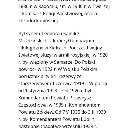
1945)
1886 r. w Radomiu, zm. w 1940 r. w Twerze)
Ofiary zbrodni katyńskiej
– komisarz Policji Państwowej, ofiara
zbrodni katyńskiej.
Antykomunistyczne podziemie
zbrojne
Był synem Teodora i Kamili z
Opozycja demokratyczna w PRL
Moździńskich. Ukończył Gimnazjum
Artyści
Filologiczne w Kielcach. Podczas I wojny
światowej służył w armii rosyjskiej, w 1920
Badacze
r. był więziony w Samarze. Do Polski
Społecznicy
powrócił w 1922 r. W Wojsku Polskim
porucznik artylerii rezerwy ze
starszeństwem 1 czerwca 1919 r. W policji
od 1 stycznia 1923 r. Od 1926 r. był
Komendantem Powiatu Przasnysz i
Częstochowa, w 1935 r. Komendantem
Powiatu Żółkiew. Od 7 V 1935 do 3 II 1939
r. był Komendantem Powiatu Lublin,
następnie (nadal we wrześniu 1939 r.)